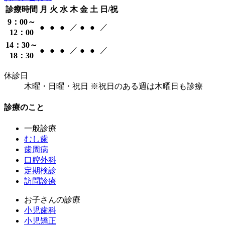
診療時間
月
火
水
木
金
土
日/祝
9：00～
／
／
●
●
●
●
●
12：00
14：30～
／
／
●
●
●
●
●
18：30
休診日
木曜・日曜・祝日 ※祝日のある週は木曜日も診療
診療のこと
一般診療
むし歯
歯周病
口腔外科
定期検診
訪問診療
お子さんの診療
小児歯科
小児矯正