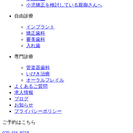
小児矯正を検討している親御さんへ
自由診療
インプラント
矯正歯科
審美歯科
入れ歯
専門診療
管楽器歯科
いびき治療
オーラルフレイル
よくあるご質問
求人情報
ブログ
お知らせ
プライバシーポリシー
ご予約はこちら
079-456-8558