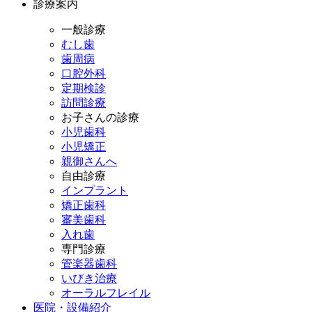
診療案内
一般診療
むし歯
歯周病
口腔外科
定期検診
訪問診療
お子さんの診療
小児歯科
小児矯正
親御さんへ
自由診療
インプラント
矯正歯科
審美歯科
入れ歯
専門診療
管楽器歯科
いびき治療
オーラルフレイル
医院・設備紹介