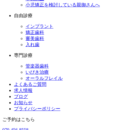
小児矯正を検討している親御さんへ
自由診療
インプラント
矯正歯科
審美歯科
入れ歯
専門診療
管楽器歯科
いびき治療
オーラルフレイル
よくあるご質問
求人情報
ブログ
お知らせ
プライバシーポリシー
ご予約はこちら
079-456-8558