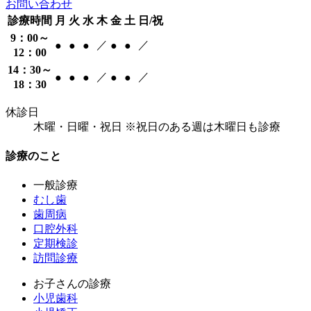
お問い合わせ
診療時間
月
火
水
木
金
土
日/祝
9：00～
／
／
●
●
●
●
●
12：00
14：30～
／
／
●
●
●
●
●
18：30
休診日
木曜・日曜・祝日 ※祝日のある週は木曜日も診療
診療のこと
一般診療
むし歯
歯周病
口腔外科
定期検診
訪問診療
お子さんの診療
小児歯科