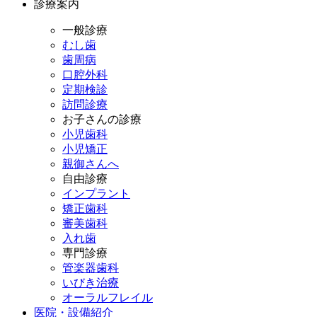
診療案内
一般診療
むし歯
歯周病
口腔外科
定期検診
訪問診療
お子さんの診療
小児歯科
小児矯正
親御さんへ
自由診療
インプラント
矯正歯科
審美歯科
入れ歯
専門診療
管楽器歯科
いびき治療
オーラルフレイル
医院・設備紹介