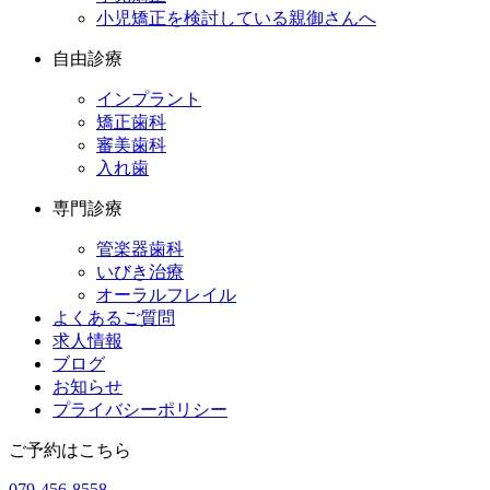
小児矯正を検討している親御さんへ
自由診療
インプラント
矯正歯科
審美歯科
入れ歯
専門診療
管楽器歯科
いびき治療
オーラルフレイル
よくあるご質問
求人情報
ブログ
お知らせ
プライバシーポリシー
ご予約はこちら
079-456-8558