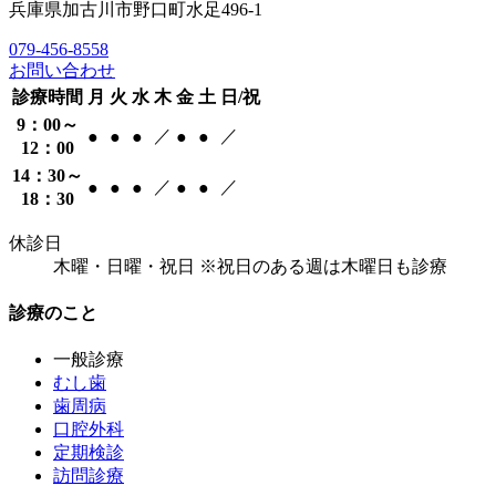
兵庫県加古川市野口町水足496-1
079-456-8558
お問い合わせ
診療時間
月
火
水
木
金
土
日/祝
9：00～
／
／
●
●
●
●
●
12：00
14：30～
／
／
●
●
●
●
●
18：30
休診日
木曜・日曜・祝日 ※祝日のある週は木曜日も診療
診療のこと
一般診療
むし歯
歯周病
口腔外科
定期検診
訪問診療